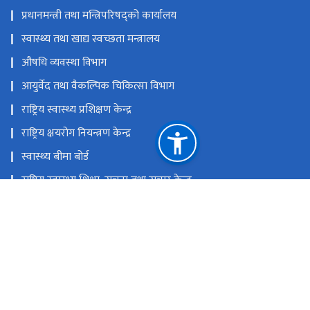
प्रधानमन्त्री तथा मन्त्रिपरिषद्को कार्यालय
स्वास्थ्य तथा खाद्य स्वच्छता मन्त्रालय
औषधि व्यवस्था विभाग
आयुर्वेद तथा वैकल्पिक चिकित्सा विभाग
राष्ट्रिय स्वास्थ्य प्रशिक्षण केन्द्र
राष्ट्रिय क्षयरोग नियन्त्रण केन्द्र
स्वास्थ्य बीमा बोर्ड
राष्ट्रिय स्वास्थ्य शिक्षा, सूचना तथा सञ्चार केन्द्र
राष्ट्रिय प्राकृतिक स्रोत तथा वित्त आयोग
टेकु, काठमाडौं'
info@dohs.gov.np
+९७७ ५३६१७१२ (महानिर्देशक), १११५ (हेलो हेल्थ - स्वास्थ्य सेवा विभाग
सँग सम्बन्धित कुनै गुनासो, सल्लाह सुझाव भएमा)