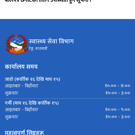
बोलपत्र छनौटको लागि उपस्थिति हुने सूचना ।
स्वास्थ्य सेवा विभाग
टेकु, काठमाडौं'
कार्यालय समय
जाडो (कार्तिक १६ देखि माघ १५)
१०:०० - ४:००
आइतबार - बिहीवार
१०:०० - ३:००
शुक्रवार
गर्मी (माघ १६ देखि कार्तिक १५)
१०:०० - ५:००
आइतबार - बिहीवार
१०:०० - ३:००
शुक्रवार
महत्त्वपूर्ण लिङ्कहरू