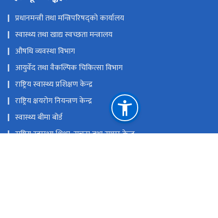
प्रधानमन्त्री तथा मन्त्रिपरिषद्को कार्यालय
स्वास्थ्य तथा खाद्य स्वच्छता मन्त्रालय
औषधि व्यवस्था विभाग
आयुर्वेद तथा वैकल्पिक चिकित्सा विभाग
राष्ट्रिय स्वास्थ्य प्रशिक्षण केन्द्र
राष्ट्रिय क्षयरोग नियन्त्रण केन्द्र
स्वास्थ्य बीमा बोर्ड
राष्ट्रिय स्वास्थ्य शिक्षा, सूचना तथा सञ्चार केन्द्र
राष्ट्रिय प्राकृतिक स्रोत तथा वित्त आयोग
टेकु, काठमाडौं'
info@dohs.gov.np
+९७७ ५३६१७१२ (महानिर्देशक), १११५ (हेलो हेल्थ - स्वास्थ्य सेवा विभाग
सँग सम्बन्धित कुनै गुनासो, सल्लाह सुझाव भएमा)