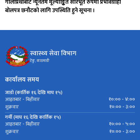
गोलाप्रथाबाट न्यूनतम मूल्याङ्कित सारभूत रुपमा प्रभावग्राही
बोलपत्र छनौटको लागि उपस्थिति हुने सूचना ।
स्वास्थ्य सेवा विभाग
टेकु, काठमाडौं'
कार्यालय समय
जाडो (कार्तिक १६ देखि माघ १५)
१०:०० - ४:००
आइतबार - बिहीवार
१०:०० - ३:००
शुक्रवार
गर्मी (माघ १६ देखि कार्तिक १५)
१०:०० - ५:००
आइतबार - बिहीवार
१०:०० - ३:००
शुक्रवार