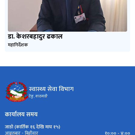
डा. केशरबहादुर ढकाल
महानिर्देशक
स्वास्थ्य सेवा विभाग
टेकु, काठमाडौं'
कार्यालय समय
जाडो (कार्तिक १६ देखि माघ १५)
१०:०० - ४:००
आइतबार - बिहीवार