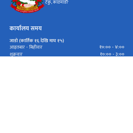
टेकु, काठमाडौं'
कार्यालय समय
जाडो (कार्तिक १६ देखि माघ १५)
१०:०० - ४:००
आइतबार - बिहीवार
१०:०० - ३:००
शुक्रवार
गर्मी (माघ १६ देखि कार्तिक १५)
१०:०० - ५:००
आइतबार - बिहीवार
१०:०० - ३:००
शुक्रवार
टेकु, का