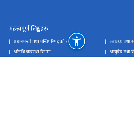
महत्त्वपूर्ण लिङ्कहरू
प्रधानमन्त्री तथा मन्त्रिपरिषद्को कार्यालय
स्वास्थ्य तथा ख
औषधि व्यवस्था विभाग
आयुर्वेद तथा 
राष्ट्रिय स्वास्थ्य प्रशिक्षण केन्द्र
राष्ट्रिय क्षयरोग 
स्वास्थ्य बीमा बोर्ड
राष्ट्रिय स्वास्थ
राष्ट्रिय प्राकृतिक स्रोत तथा वित्त आयोग
ठमाडौं'
info@dohs.gov.np
+९७७ ५३६१७१२ (महानिर्देशक), १११५ (हेलो हेल्