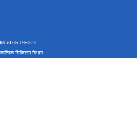
ाद्य स्वच्छता मन्त्रालय
वैकल्पिक चिकित्सा विभाग
नियन्त्रण केन्द्र
्य शिक्षा, सूचना तथा सञ्चार केन्द्र
थ - स्वास्थ्य सेवा विभाग सँग सम्बन्धित कुनै गुनासो, सल्लाह सुझाव भएमा)