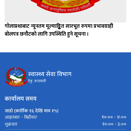
गोलाप्रथाबाट न्यूनतम मूल्याङ्कित सारभूत रुपमा प्रभावग्राही
बोलपत्र छनौटको लागि उपस्थिति हुने सूचना ।
स्वास्थ्य सेवा विभाग
टेकु, काठमाडौं'
कार्यालय समय
जाडो (कार्तिक १६ देखि माघ १५)
१०:०० - ४:००
आइतबार - बिहीवार
१०:०० - ३:००
शुक्रवार